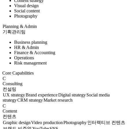
Content strategy
Visual design
Social content
Photography
Planning & Admin
기획관리팀
Business planning
HR & Admin
Finance & Accounting
Operations
Risk management
Core Capabilities
C
Consulting
컨설팅
UX strategy
Brand experience
Digital strategy
Social media
strategy
CRM strategy
Market research
C
Content
컨텐츠
Graphic design
Video production
Photography
인터랙티브 컨텐츠
브랜드 비주얼
YouTube
SNS